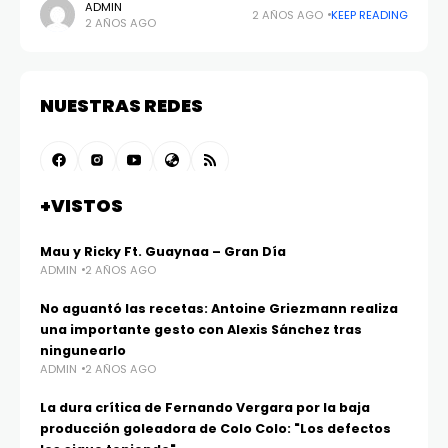
concluyó de la manera más dolorosa e inesperada. A
ADMIN
2 AÑOS AGO
KEEP READING
2 AÑOS AGO
eso de las
NUESTRAS REDES
+VISTOS
Mau y Ricky Ft. Guaynaa – Gran Día
ADMIN
2 AÑOS AGO
No aguantó las recetas: Antoine Griezmann realiza
una importante gesto con Alexis Sánchez tras
ningunearlo
ADMIN
2 AÑOS AGO
La dura crítica de Fernando Vergara por la baja
producción goleadora de Colo Colo: "Los defectos