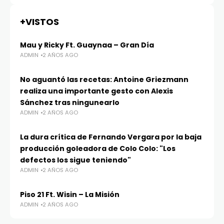
+VISTOS
Mau y Ricky Ft. Guaynaa – Gran Día
ADMIN
2 AÑOS AGO
No aguantó las recetas: Antoine Griezmann
realiza una importante gesto con Alexis
Sánchez tras ningunearlo
ADMIN
2 AÑOS AGO
La dura crítica de Fernando Vergara por la baja
producción goleadora de Colo Colo: "Los
defectos los sigue teniendo"
ADMIN
2 AÑOS AGO
Piso 21 Ft. Wisin – La Misión
ADMIN
2 AÑOS AGO