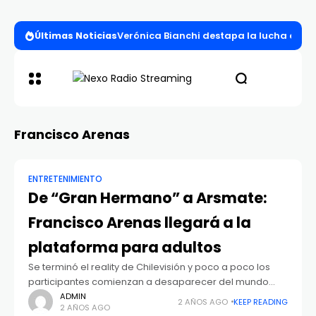
Últimas Noticias
Verónica Bianchi destapa la lucha entre l
Francisco Arenas
ENTRETENIMIENTO
De “Gran Hermano” a Arsmate:
Francisco Arenas llegará a la
plataforma para adultos
Se terminó el reality de Chilevisión y poco a poco los
participantes comienzan a desaparecer del mundo
público. Es por esto que varios de ellos decidieron
ADMIN
2 AÑOS AGO
KEEP READING
2 AÑOS AGO
buscar nuevas opciones para