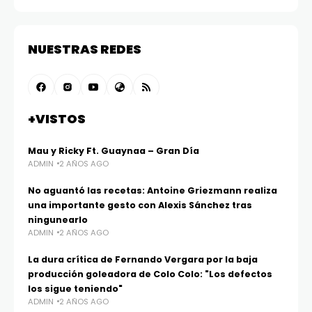
NUESTRAS REDES
+VISTOS
Mau y Ricky Ft. Guaynaa – Gran Día
ADMIN
2 AÑOS AGO
No aguantó las recetas: Antoine Griezmann realiza
una importante gesto con Alexis Sánchez tras
ningunearlo
ADMIN
2 AÑOS AGO
La dura crítica de Fernando Vergara por la baja
producción goleadora de Colo Colo: "Los defectos
los sigue teniendo"
ADMIN
2 AÑOS AGO