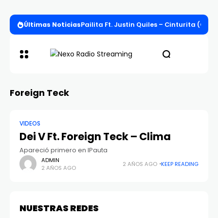
Últimas Noticias
Pailita Ft. Justin Quiles – Cinturita (Offi
Foreign Teck
VIDEOS
Dei V Ft. Foreign Teck – Clima
Apareció primero en IPauta
ADMIN
2 AÑOS AGO
KEEP READING
2 AÑOS AGO
NUESTRAS REDES