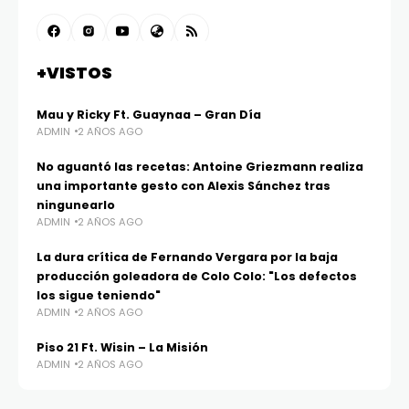
+VISTOS
Mau y Ricky Ft. Guaynaa – Gran Día
ADMIN
2 AÑOS AGO
No aguantó las recetas: Antoine Griezmann realiza
una importante gesto con Alexis Sánchez tras
ningunearlo
ADMIN
2 AÑOS AGO
La dura crítica de Fernando Vergara por la baja
producción goleadora de Colo Colo: "Los defectos
los sigue teniendo"
ADMIN
2 AÑOS AGO
Piso 21 Ft. Wisin – La Misión
ADMIN
2 AÑOS AGO