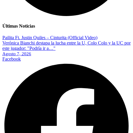
Últimas Noticias
Pailita Ft. Justin Quiles – Cinturita (Official Video)
Verónica Bianchi destapa la lucha entre la U, Colo Colo y la UC por
este jugador: "Podría ir a…"
Agosto 7, 2026
Facebook