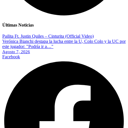
Últimas Noticias
Pailita Ft. Justin Quiles – Cinturita (Official Video)
Verónica Bianchi destapa la lucha entre la U, Colo Colo y la UC por
este jugador: "Podría ir a…"
Agosto 7, 2026
Facebook