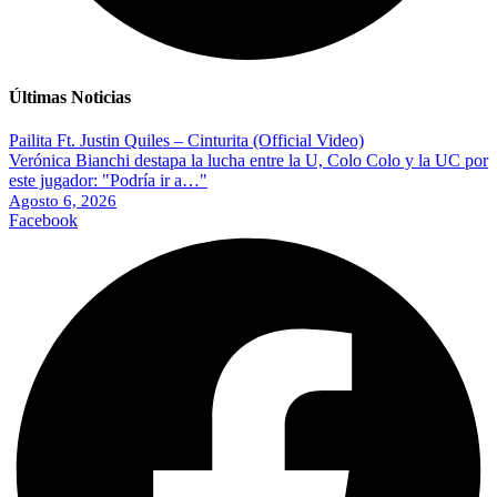
Últimas Noticias
Pailita Ft. Justin Quiles – Cinturita (Official Video)
Verónica Bianchi destapa la lucha entre la U, Colo Colo y la UC por
este jugador: "Podría ir a…"
Agosto 6, 2026
Facebook