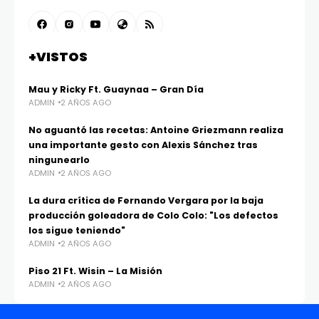
+VISTOS
Mau y Ricky Ft. Guaynaa – Gran Día
ADMIN
2 AÑOS AGO
No aguantó las recetas: Antoine Griezmann realiza
una importante gesto con Alexis Sánchez tras
ningunearlo
ADMIN
2 AÑOS AGO
La dura crítica de Fernando Vergara por la baja
producción goleadora de Colo Colo: "Los defectos
los sigue teniendo"
ADMIN
2 AÑOS AGO
Piso 21 Ft. Wisin – La Misión
ADMIN
2 AÑOS AGO