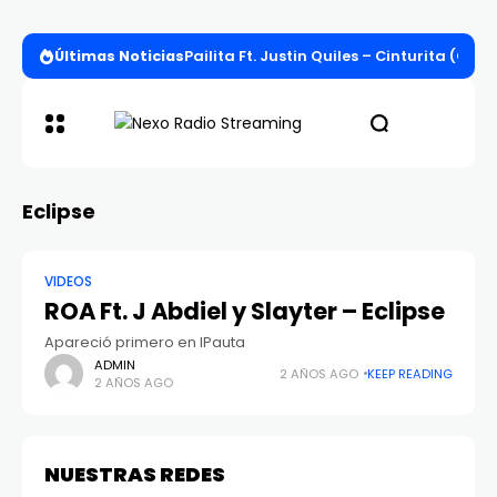
Últimas Noticias
Pailita Ft. Justin Quiles – Cinturita (Offi
Eclipse
VIDEOS
ROA Ft. J Abdiel y Slayter – Eclipse
Apareció primero en IPauta
ADMIN
2 AÑOS AGO
KEEP READING
2 AÑOS AGO
NUESTRAS REDES