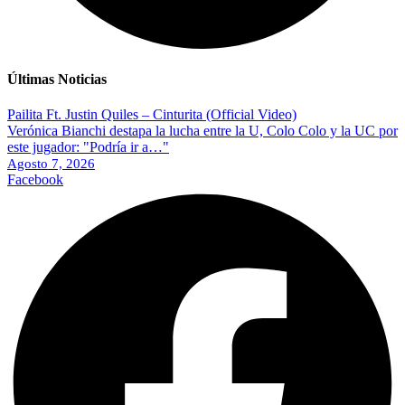
Últimas Noticias
Pailita Ft. Justin Quiles – Cinturita (Official Video)
Verónica Bianchi destapa la lucha entre la U, Colo Colo y la UC por
este jugador: "Podría ir a…"
Agosto 7, 2026
Facebook