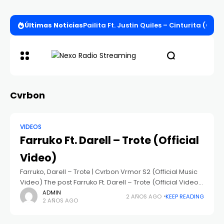
Últimas Noticias
Pailita Ft. Justin Quiles – Cinturita (Offi
Cvrbon
VIDEOS
Farruko Ft. Darell – Trote (Official
Video)
Farruko, Darell – Trote | Cvrbon Vrmor S2 (Official Music
Video) The post Farruko Ft. Darell – Trote (Official Video)
appeared first on iPauta.Com. Apareció primero en
ADMIN
2 AÑOS AGO
KEEP READING
2 AÑOS AGO
IPauta