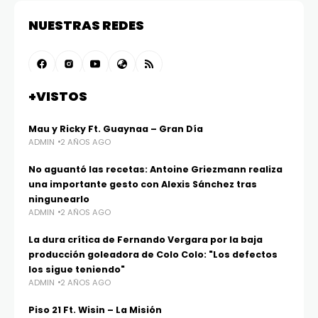
NUESTRAS REDES
+VISTOS
Mau y Ricky Ft. Guaynaa – Gran Día
ADMIN
2 AÑOS AGO
No aguantó las recetas: Antoine Griezmann realiza
una importante gesto con Alexis Sánchez tras
ningunearlo
ADMIN
2 AÑOS AGO
La dura crítica de Fernando Vergara por la baja
producción goleadora de Colo Colo: "Los defectos
los sigue teniendo"
ADMIN
2 AÑOS AGO
Piso 21 Ft. Wisin – La Misión