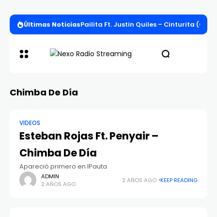
Últimas Noticias
Pailita Ft. Justin Quiles – Cinturita (Offi
Chimba De Día
VIDEOS
Esteban Rojas Ft. Penyair –
Chimba De Día
Apareció primero en IPauta
ADMIN
2 AÑOS AGO
KEEP READING
2 AÑOS AGO