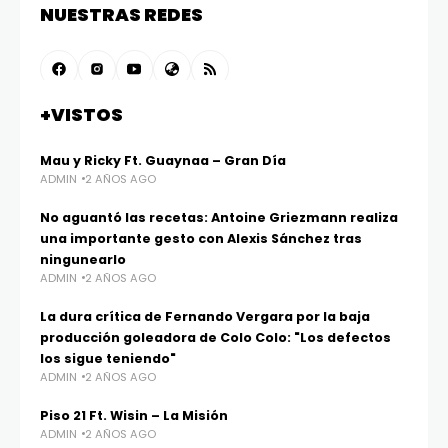
NUESTRAS REDES
+VISTOS
Mau y Ricky Ft. Guaynaa – Gran Día
ADMIN
2 AÑOS AGO
No aguantó las recetas: Antoine Griezmann realiza
una importante gesto con Alexis Sánchez tras
ningunearlo
ADMIN
2 AÑOS AGO
La dura crítica de Fernando Vergara por la baja
producción goleadora de Colo Colo: "Los defectos
los sigue teniendo"
ADMIN
2 AÑOS AGO
Piso 21 Ft. Wisin – La Misión
ADMIN
2 AÑOS AGO