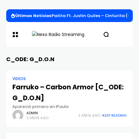
Últimas Noticias
Pailita Ft. Justin Quiles – Cinturita (Offi
C_ODE: G_D.O.N
VIDEOS
Farruko – Carbon Armor [C_ODE:
G_D.O.N]
Apareció primero en IPauta
ADMIN
2 AÑOS AGO
KEEP READING
2 AÑOS AGO