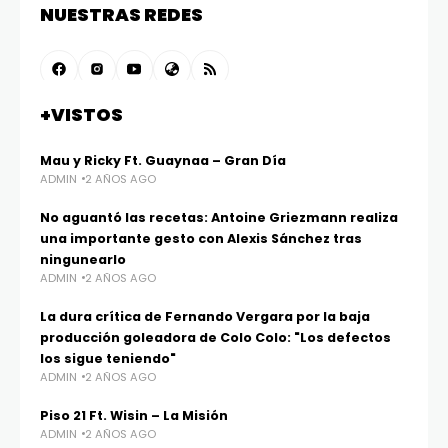
NUESTRAS REDES
+VISTOS
Mau y Ricky Ft. Guaynaa – Gran Día
ADMIN
2 AÑOS AGO
No aguantó las recetas: Antoine Griezmann realiza
una importante gesto con Alexis Sánchez tras
ningunearlo
ADMIN
2 AÑOS AGO
La dura crítica de Fernando Vergara por la baja
producción goleadora de Colo Colo: "Los defectos
los sigue teniendo"
ADMIN
2 AÑOS AGO
Piso 21 Ft. Wisin – La Misión
ADMIN
2 AÑOS AGO