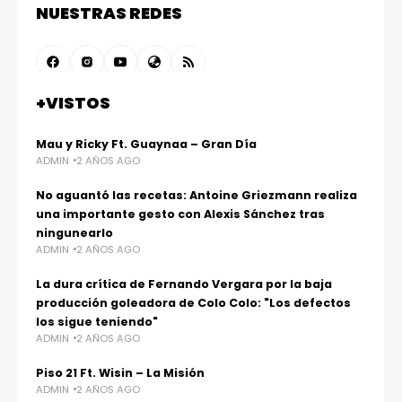
NUESTRAS REDES
+VISTOS
Mau y Ricky Ft. Guaynaa – Gran Día
ADMIN
2 AÑOS AGO
No aguantó las recetas: Antoine Griezmann realiza
una importante gesto con Alexis Sánchez tras
ningunearlo
ADMIN
2 AÑOS AGO
La dura crítica de Fernando Vergara por la baja
producción goleadora de Colo Colo: "Los defectos
los sigue teniendo"
ADMIN
2 AÑOS AGO
Piso 21 Ft. Wisin – La Misión
ADMIN
2 AÑOS AGO