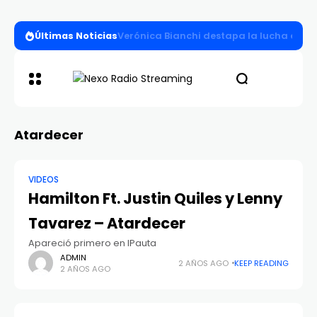
Últimas Noticias
Verónica Bianchi destapa la lucha entre l
Atardecer
VIDEOS
Hamilton Ft. Justin Quiles y Lenny
Tavarez – Atardecer
Apareció primero en IPauta
ADMIN
2 AÑOS AGO
KEEP READING
2 AÑOS AGO