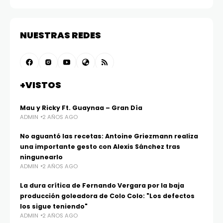
NUESTRAS REDES
+VISTOS
Mau y Ricky Ft. Guaynaa – Gran Día
ADMIN
2 AÑOS AGO
No aguantó las recetas: Antoine Griezmann realiza
una importante gesto con Alexis Sánchez tras
ningunearlo
ADMIN
2 AÑOS AGO
La dura crítica de Fernando Vergara por la baja
producción goleadora de Colo Colo: "Los defectos
los sigue teniendo"
ADMIN
2 AÑOS AGO