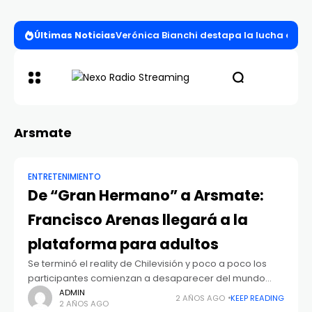
Últimas Noticias
Verónica Bianchi destapa la lucha entre l
Arsmate
ENTRETENIMIENTO
De “Gran Hermano” a Arsmate:
Francisco Arenas llegará a la
plataforma para adultos
Se terminó el reality de Chilevisión y poco a poco los
participantes comienzan a desaparecer del mundo
público. Es por esto que varios de ellos decidieron
ADMIN
2 AÑOS AGO
KEEP READING
2 AÑOS AGO
buscar nuevas opciones para