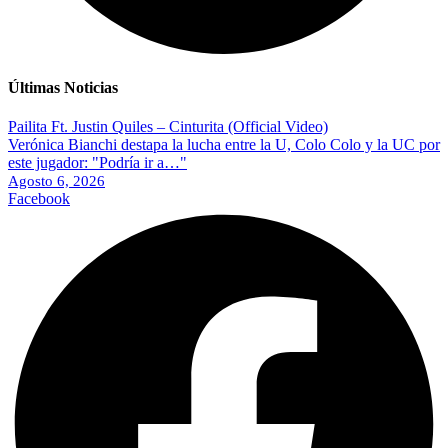
Últimas Noticias
Pailita Ft. Justin Quiles – Cinturita (Official Video)
Verónica Bianchi destapa la lucha entre la U, Colo Colo y la UC por
este jugador: "Podría ir a…"
Agosto 6, 2026
Facebook